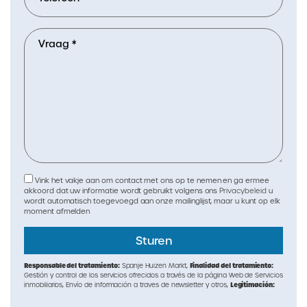
Vink het vakje aan om contact met ons op te nemen en ga ermee
akkoord dat uw informatie wordt gebruikt volgens ons
Privacybeleid
u
wordt automatisch toegevoegd aan onze mailinglijst, maar u kunt op elk
moment afmelden
Responsable del tratamiento:
Finalidad del tratamiento:
Spanje Huizen Markt,
Gestión y control de los servicios ofrecidos a través de la página Web de Servicios
Legitimación:
inmobiliarios, Envío de información a traves de newsletter y otros,
Destinatarios:
Por consentimiento,
No se cederan los datos, salvo para elaborar
Derechos de las personas interesadas:
contabilidad,
Acceder, rectificar y suprimir