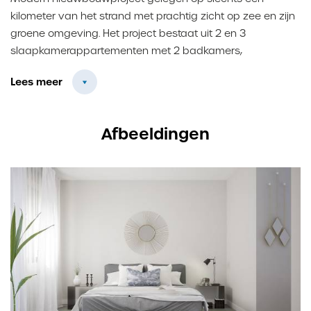
kilometer van het strand met prachtig zicht op zee en zijn
groene omgeving. Het project bestaat uit 2 en 3
slaapkamerappartementen met 2 badkamers,
woonkamer, keuken, berging en balkon. Het complex
Lees meer
beschikt over verschillende gemeenschappelijke
zwembaden, gym, spa, etc. Daarnaast liggen
verschillende faciliteiten zoals winkels, restaurants en het
Afbeeldingen
centrum van Mijas op slechts enkele kilometers. Bent u
geïnteresseerd in dit project en wilt u meer informatie,
neem dan gerust contact met ons op.