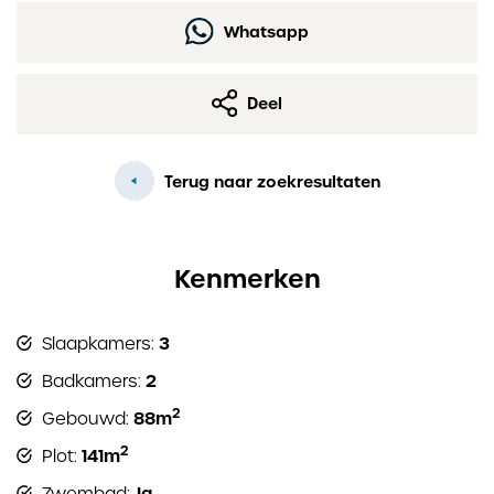
Whatsapp
Deel
Terug naar zoekresultaten
Kenmerken
3
Slaapkamers:
2
Badkamers:
2
88m
Gebouwd:
2
141m
Plot:
Ja
Zwembad: